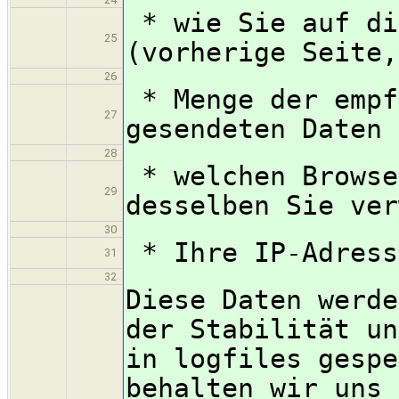
* wie Sie auf di
25
(vorherige Seite,
26
* Menge der empf
27
gesendeten Daten
28
* welchen Browse
29
desselben Sie ver
30
* Ihre IP-Adress
31
32
Diese Daten werde
der Stabilität un
in logfiles gespe
behalten wir uns 