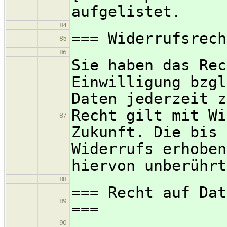
aufgelistet.
84
=== Widerrufsrech
85
86
Sie haben das Rec
Einwilligung bzgl
Daten jederzeit z
Recht gilt mit Wi
87
Zukunft. Die bis 
Widerrufs erhoben
hiervon unberührt
88
=== Recht auf Dat
89
===
90