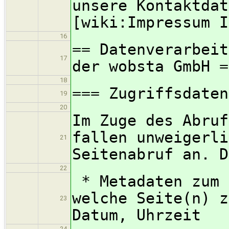
unsere Kontaktdat
[wiki:Impressum I
16
== Datenverarbeit
17
der wobsta GmbH =
18
=== Zugriffsdaten
19
20
Im Zuge des Abruf
fallen unweigerli
21
Seitenabruf an. D
22
* Metadaten zum 
welche Seite(n) z
23
Datum, Uhrzeit
24