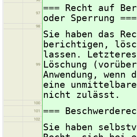
=== Recht auf Ber
97
oder Sperrung ===
98
Sie haben das Rec
berichtigen, lösc
lassen. Letzteres
Löschung (vorüber
99
Anwendung, wenn d
eine unmittelbare
nicht zulässt.
100
=== Beschwerderec
101
102
Sie haben selbstv