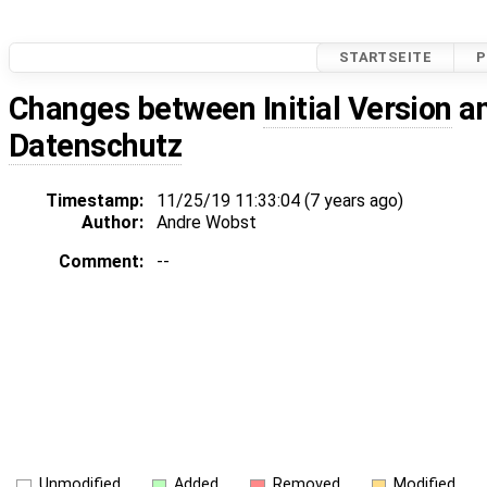
STARTSEITE
P
Changes between
Initial Version
a
Datenschutz
Timestamp:
11/25/19 11:33:04 (
7 years
ago)
Author:
Andre Wobst
Comment:
--
Unmodified
Added
Removed
Modified