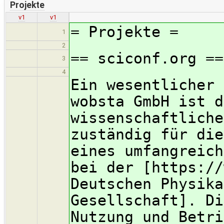
Projekte
v1
v1
= Projekte =
1
2
== sciconf.org ==
3
4
Ein wesentlicher 
wobsta GmbH ist d
wissenschaftliche
zuständig für die
eines umfangreich
bei der [https://
Deutschen Physika
Gesellschaft]. Di
Nutzung und Betri