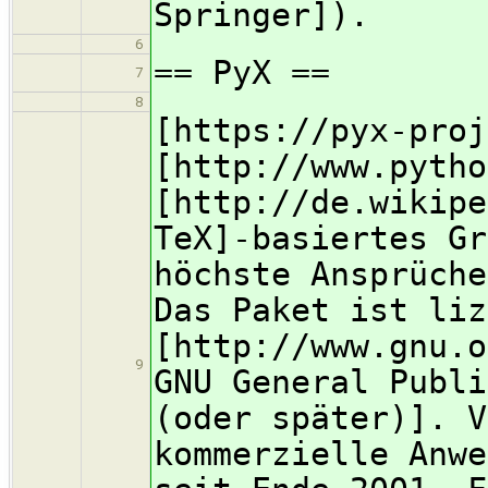
Springer]).
6
== PyX ==
7
8
[https://pyx-proj
[http://www.pytho
[http://de.wikipe
TeX]-basiertes Gr
höchste Ansprüche
Das Paket ist liz
[http://www.gnu.o
9
GNU General Publi
(oder später)]. V
kommerzielle Anwe