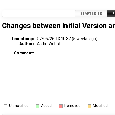
STARTSEITE
P
Changes between
Initial Version
a
Timestamp:
07/05/26 13:10:37 (
5 weeks
ago)
Author:
Andre Wobst
Comment:
--
Unmodified
Added
Removed
Modified