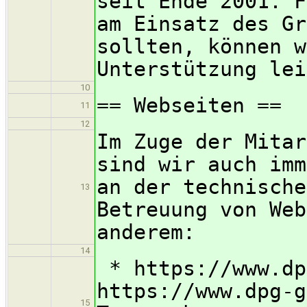
seit Ende 2001. F
am Einsatz des Gr
sollten, können w
Unterstützung lei
10
== Webseiten ==
11
12
Im Zuge der Mitar
sind wir auch imm
an der technische
13
Betreuung von Web
anderem:
14
* https://www.dp
https://www.dpg-g
15