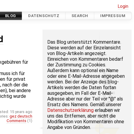
Login
BLOG
DATENSCHUTZ
SEARCH
IMPRESSUM
d
Das Blog unterstützt Kommentare.
Diese werden auf der Einzelansicht
von Blog-Artikeln angezeigt.
Einreichen von Kommentaren bedarf
kgebühren für
der Zustimmung zu Cookies.
Außerdem kann optional ein Name
muss ich für
oder eine E-Mail-Adresse angegeben
n für privat
werden. Bei der Anzeige des blog-
 nach der die
Artikels werden die Daten fortan
en), bei andere
ausgegeben, im Fall der E-Mail-
richtig wurde
Adresse aber nur der Teil vor "@" als
Ersatz des Namens. Gemäß unserer
Datenschutzerklärung
erlauben wir
sted:
15 years ago
uns das Entfernen, aber nicht die
ries:
gez
deutsch
Comments
(1)
Modifikation von Kommentaren ohne
Angabe von Gründen.